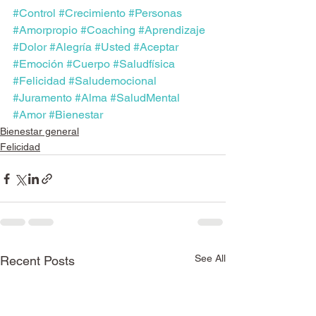
#Control
#Crecimiento
#Personas
#Amorpropio
#Coaching
#Aprendizaje
#Dolor
#Alegría
#Usted
#Aceptar
#Emoción
#Cuerpo
#Saludfísica
#Felicidad
#Saludemocional
#Juramento
#Alma
#SaludMental
#Amor
#Bienestar
Bienestar general
Felicidad
See All
Recent Posts