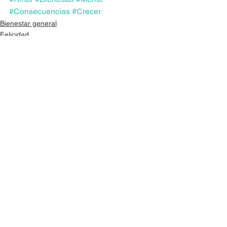
#Consecuencias
#Crecer
Bienestar general
Felicidad
See All
Recent Posts