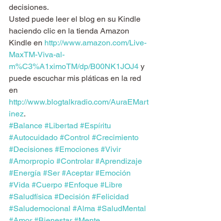
decisiones.
Usted puede leer el blog en su Kindle 
haciendo clic en la tienda Amazon 
Kindle en 
http://www.amazon.com/Live-
MaxTM-Viva-al-
m%C3%A1ximoTM/dp/B00NK1JOJ4
 y 
puede escuchar mis pláticas en la red 
en 
http://www.blogtalkradio.com/AuraEMart
inez
.
#Balance
#Libertad
#Espíritu
#Autocuidado
#Control
#Crecimiento
#Decisiones
#Emociones
#Vivir
#Amorpropio
#Controlar
#Aprendizaje
#Energía
#Ser
#Aceptar
#Emoción
#Vida
#Cuerpo
#Enfoque
#Libre
#Saludfísica
#Decisión
#Felicidad
#Saludemocional
#Alma
#SaludMental
#Amor
#Bienestar
#Mente