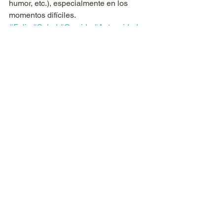
humor, etc.), especialmente en los 
momentos difíciles.
#Feliz
#Salud
#Comida
#Autocuidado
#Dormir
#Alimentos
#Depósitos
#Saludfísica
#Relajarse
#Felicidad
#Saludemocional
#SaludMental
#Alimentarse
#Bienestar
#Mente
#CuerpoAlma
Bienestar general
Felicidad
See All
Recent Posts